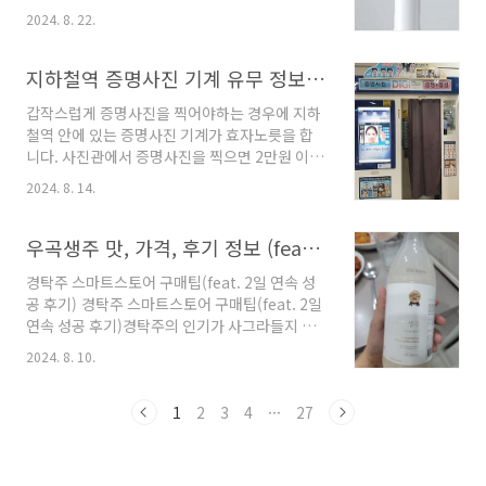
을 쓰는 사람은 얼음을 만지는 것과 같이 차가워
정보 2024년 서울 불꽃축제는 10월 5일 토요일
2024. 8. 22.
놀라기도 합니다. 전기저항을 이용해 온열판을
개최될 예정입니다. 매년 10월 첫째 주 토요일에
만드는 것은 이해가 가는데, 어떻게 하면 냉각판
진행이 되었는데, 선선한 날씨라 불꽃축제를 즐
을 만들 수 있는 걸까요? 냉매제가 들어있지도 않
지하철역 증명사진 기계 유무 정보 (feat. 강남역 즉석사진기계)
기기에 딱 좋은 시기입니다. 작년기..
은데 전기로 차가움을 만드는 원리에 대해 알려
갑작스럽게 증명사진을 찍어야하는 경우에 지하
드리겠습니다. 펠티어 효과란? 냉각을 만드
철역 안에 있는 증명사진 기계가 효자노릇을 합
는 장치는 펠티어 효과를 이용한 것인데요. 1834
니다. 사진관에서 증명사진을 찍으면 2만원 이상
년 프랑스 물리학자 장 샤를 펠티어에 의해 발견
을 줘야하는데 기계로 찍을 경우에는 1만원에 불
된 현상으로, 서로 다른 두 종류의 반도체 물질에
2024. 8. 14.
과해 경제적 부담도 덜합니다. 이번 글에서는
전류를 흐르게 하면 열이 이동하는 현상을 말합
지하철역에 무인 증명사진 기계가 있는지 확인하
니다. 그렇게 되면 한쪽 부분에서는 열이 흡수되
는 방법에 대해 알려드리겠습니다. 역사별 증
우곡생주 맛, 가격, 후기 정보 (feat. 경탁주 대안?)
어 온도가 상승하고, 반대쪽에서는 열이 방출..
명사진 기계 설치 유무 서울교통공사 공식홈페
경탁주 스마트스토어 구매팁(feat. 2일 연속 성
이지에서는 다양한 무인편의기기 정보를 알려주
공 후기) 경탁주 스마트스토어 구매팁(feat. 2일
고있습니다. 그 중에서 사진기기와 관련된 정보
연속 성공 후기)경탁주의 인기가 사그라들지 않
도 있는데요, 호선을 선택하면 전 역사에 기기가
고 있습니다. 가수 성시경이 개발에 참여했다고
있는지 확인할 수 있습니다. 거의 대부분의 역
2024. 8. 10.
해서 2월 22일 첫 출시일부터 화제였는데, 4개월
사 내에 자동사진 기계가 설치되어 있는데, 아래
이 지났지만 아직도 경탁주 구매는 쉽지 않습니
사이트를 방문하면 위 사진과 같은 정보를 확인
다. 경탁주는 평www.likeggul.com 경탁주
1
2
3
4
···
27
할 수 있습니
의 인기가 사그라들지 않고 있습니다. 앞서 경탁
다.http://www.seoulmetro.co.k..
주 구매팁을 알려드렸었는데, 출시된 지 반년이
돼 가는데도 경탁주를 구하기는 아직도 힘듭니