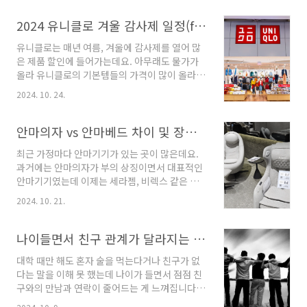
리겠습니다. 냉각선풍기란? 냉각선풍기는 바람
이 나오는 날개 앞면에 은색의 쇠판이 달려있는
2024 유니클로 겨울 감사제 일정(feat. 전년도 일정)
형태입니다. 이는 펠티어 원리를 이용한 제품으
유니클로는 매년 여름, 겨울에 감사제를 열어 많
로 피부에 닿았을 때 차가운 효과를 보거나 바람
은 제품 할인에 들어가는데요. 아무래도 물가가
이 조금 더 차가워지는 효과를 볼 수 있습니다.손
올라 유니클로의 기본템들의 가격이 많이 올라있
선풍기 냉각판 원리?(feat. 펠티어 효과) 손선풍
는 상태입니다. 후리스 같은 제품은 29,900원이
기 냉각판 원리?(feat. 펠티어 효과)요즘 나오는
2024. 10. 24.
었지만 이제는 39,900원으로 1, 2년 전보다 30
무선 손선풍기를 보면 은색의 판이 달려있는 경
프로 비싸졌습니다. 그렇다 보니 감사제에 맞춰
우가 있습니다. 그리고 기능을 켜면 그 판의 온도
옷을 많이 구매하게 되는데요. 아직 정확한 일정
안마의자 vs 안마베드 차이 및 장단점 (feat. 실제 경험 후기)
가 차갑게 되는데요, 처음 그런 제품을 쓰는..
은 나오지 않았지만 이전 겨울감사제의 일정을
최근 가정마다 안마기기가 있는 곳이 많은데요.
비추어보아 2024년도 유니클로 겨울 감사제의
과거에는 안마의자가 부의 상징이면서 대표적인
일정에 대해 예상해 보도록 하겠습니다. 전년
안마기기였는데 이제는 세라젬, 비렉스 같은 안
도 유니클로 감사제 일정 아래 표를 보시면 매년
마베드가 많이 보급되고 있습니다. 그래서 안마
겨울 감사제는 11월 중순부터 이어졌습니다. 짧
2024. 10. 21.
의자를 들일지, 안마베드를 들일지 고민하는 분
게는 4일, 길게는 일주일간 유니클로 감사제가 진
들이 많은데, 제 개인적인 경험을 공유해드리려
행됩니다. 연도일정2023년11월 24일 ~ 11월
합니다. 안마의자와 안마베드 차이 이 두 제
나이들면서 친구 관계가 달라지는 이유?(feat. 결혼, 출산 후 친구)
30일(7일간)2022년11월 18일..
품의 차이는 이름 그대로입니다. 앉아서 안마를
대학 때만 해도 혼자 술을 먹는다거나 친구가 없
받는 안마의자와 누워서 받는 안마베드인데요.
다는 말을 이해 못 했는데 나이가 들면서 점점 친
예전에는 안마베드에서 주로 롤링기능만 있었는
구와의 만남과 연락이 줄어드는 게 느껴집니다.
데 이제는 두드림, 손날모드 등 두 기기의 마사지
저뿐만 아니라 나이 많은 선배라든지 친구와 얘
기능은 거의 흡사합니다. 그리고 안마의자의 경