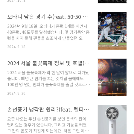
2024. 10. 9.
기를 해보면 확실히 예전처럼 친구와의 만남이
우 앉기만 하면 마사지를 받을 수 있는데, 안바베
많지 않다는 것을 들을 수 있는데요. 과연 왜 나이
드의 경우 필요에 따라 다리에 공기팽창식 기구
가 들면서 친구와의 관계가 소원해지는 것일까
오타니 남은 경기 수(feat. 50-50 가능할까?)
를 착용하거나 배 위에 온열기를 올리기도 합니
요?이번 글에서는 제가 생각하는 나이가 들면서
다. 안마..
2024년 9월 18일. 오타니가 홈런 1개를 치면서
바뀌는 친구관계에 대해 써보려합니다. 결혼,
48홈런, 48도루를 달성했습니다. 몇 경기동안 홈
출산 아무래도 나이가 들면서 친구와 멀어지는
런을 치지 못해 팬들을 초조하게 만들었던 오타
이유 중 하나가 결혼인 듯합니다. 결혼을 하게 되
니는 보란듯이 홈런을 치면서 50-50을 향해 나아
면 배우자라는 가장 친한 친구가 생기게 되는 것
2024. 9. 18.
가고 있는데요. 이번글에서는 MLB 경기수와 함
이기 때문입니다. 결혼을 한 뒤에는 친구들과의
께 오타니의 남은 경기수, 50-50 기록을 달성할
만남이 아예 단절되지는 않지만 점점 줄어들게
수 있을지에 대해 알려드리겠습니다. MLB 총
2024 서울 불꽃축제 정보 및 호텔(feat. 직관 호텔 예약)
됩니다. 그리고 결정적으로 친구와의 만남이 줄
경기 수 2024MLB 정규리그는 2024년 3월 20
어드는..
2024 서울 불꽃축제가 약 한 달여 앞으로 다가왔
일부터 9월 29일까지 진행됩니다. 약 6개월간의
습니다. 매년 큰 인기를 끄는 것처럼 올해에도
대장정으로 한 팀당 162경기를 치루게 됩니다.
100만 명 넘는 인파가 불꽃축제를 즐길 것으로
국내 프로야구의 경우 144경기를 치루는데, 이보
예상되고 있습니다. 하지만 한강이나 여러 야외
다 18경기가 더 많습니다. LA다저스 남은 경
2024. 8. 30.
장소에서 불꽃축제를 보다 보면 너무 많은 인파
기 수 LA다저스는 2024년 9월 18일 기준으로
에 다시는 오지 않겠다는 생각을 하게 됩니다. 이
151경기를 진행했습니다. 그러므로 남은 경..
번 글에서는 2024 서울 불꽃축제에 대한 정보와
손선풍기 냉각판 원리?(feat. 펠티어 효과)
함께 호텔에서 직관할 수 있는 2곳에 대해 알려드
요즘 나오는 무선 손선풍기를 보면 은색의 판이
리겠습니다. 그리고 그 호텔들의 예약방법에 대
달려있는 경우가 있습니다. 그리고 기능을 켜면
해서도 알려드릴테니 필요하신 분은 미리 예약하
그 판의 온도가 차갑게 되는데요, 처음 그런 제품
는 것도 좋을 듯합니다. 2024 서울 불꽃축제