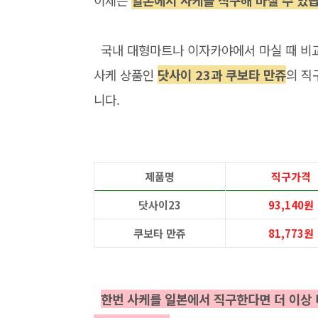
이제는
일본에서 사케를 직구해 마실 수 있
국내 대형마트나 이자카야에서 마실 때 
사케 상품인
닷사이 23과 쿠보타 만쥬
의 직
니다.
제품명
직구가격
닷사이23
93,140원
쿠보타 만쥬
81,773원
한번 사케를 일본에서 직구한다면 더 이상