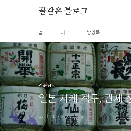
본문 바로가기
꿀같은 블로그
홈
태그
방명록
각종 정보
일본 사케 직구, 관세 정
by 라이꿀
2022. 12. 13.