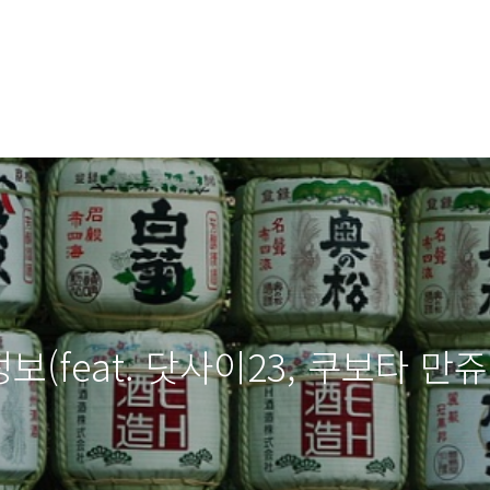
보(feat. 닷사이23, 쿠보타 만쥬