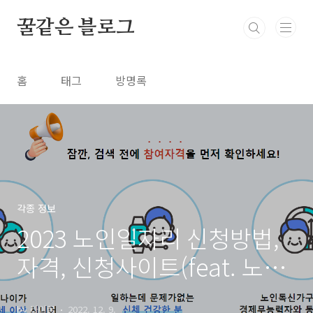
본문 바로가기
꿀같은 블로그
홈
태그
방명록
각종 정보
2023 노인일자리 신청방법,
자격, 신청사이트(feat. 노인
일자리 여기)
by 라이꿀
2022. 12. 9.