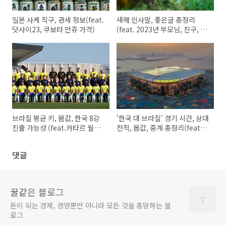
일본 사케 직구, 관세 정보(feat.
새해 인사말, 좋은글 총정리
닷사이23, 쿠보타 만쥬 가격)
(feat. 2023년 부모님, 친구, 직
장동료 새해인사)
브라질 평균 키, 몸값, 한국 8강
'한국 대 브라질' 경기 시간, 상대
진출 가능성 (feat.카타르 월드
전적, 몸값, 중계 총정리(feat.
컵 16강)
월드컵 16강)
댓글
꿀같은 블로그
돈이 되는 경제, 경영뿐만 아니라 모든 것을 총망하는 블
로그