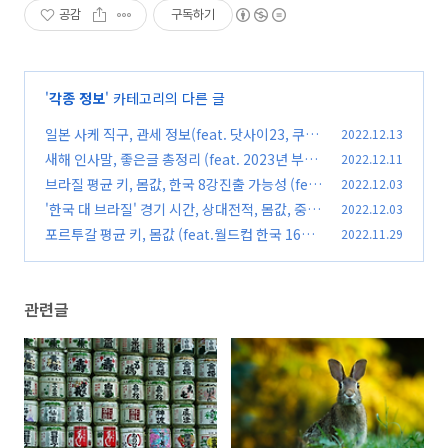
공감
구독하기
'
각종 정보
' 카테고리의 다른 글
일본 사케 직구, 관세 정보(feat. 닷사이23, 쿠보
2022.12.13
타 만쥬 가격)
새해 인사말, 좋은글 총정리 (feat. 2023년 부모
2022.12.11
(0)
님, 친구, 직장동료 새해인사)
브라질 평균 키, 몸값, 한국 8강진출 가능성 (fea
2022.12.03
(0)
t.카타르 월드컵 16강)
'한국 대 브라질' 경기 시간, 상대전적, 몸값, 중계
2022.12.03
(0)
총정리(feat. 월드컵 16강)
포르투갈 평균 키, 몸값 (feat.월드컵 한국 16강
2022.11.29
(0)
경우의 수)
(0)
관련글