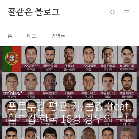
본문 바로가기
꿀같은 블로그
홈
태그
방명록
각종 정보
포르투갈 평균 키, 몸값 (feat.
월드컵 한국 16강 경우의 수)
by 라이꿀
2022. 11. 29.