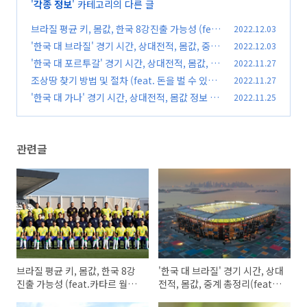
'
각종 정보
' 카테고리의 다른 글
브라질 평균 키, 몸값, 한국 8강진출 가능성 (fea
2022.12.03
t.카타르 월드컵 16강)
'한국 대 브라질' 경기 시간, 상대전적, 몸값, 중계
2022.12.03
(0)
총정리(feat. 월드컵 16강)
'한국 대 포르투갈' 경기 시간, 상대전적, 몸값, 중
2022.11.27
(0)
계 총정리(feat. 카타르 월드컵)
조상땅 찾기 방법 및 절차 (feat. 돈을 벌 수 있는
2022.11.27
(0)
기회)
'한국 대 가나' 경기 시간, 상대전적, 몸값 정보 총
2022.11.25
(0)
정리(feat. 카타르 월드컵)
(0)
관련글
브라질 평균 키, 몸값, 한국 8강
'한국 대 브라질' 경기 시간, 상대
진출 가능성 (feat.카타르 월드
전적, 몸값, 중계 총정리(feat.
컵 16강)
월드컵 16강)