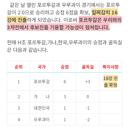
같은 날 열린 포르투갈과 우루과이 경기에서는 포르투
갈이 2:0으로 승리하고 승점 6점을 확보,
일찌감치 16
강에 진출
하게 되었습니다. 이로써
포르투갈은 우리와의
3차전에서 후보진을 기용할 가능성이 점쳐집니다.
현재 H조 포르투갈,가나,한국,우루과이의 승점과 골득실
은 다음과 같습니다.
순위
국가
승점
골득실
특이사항
16강 진
1
포르투갈
6
+3
출 확정
2
가 나
3
0
3
대한민국
1
-1
4
우루과이
1
-2